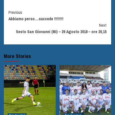
Continue
Previous
Abbiamo perso….succede !!!!!!!!!
Reading
Next
Sesto San Giovanni (Mi) – 29 Agosto 2018 – ore 20,15
More Stories