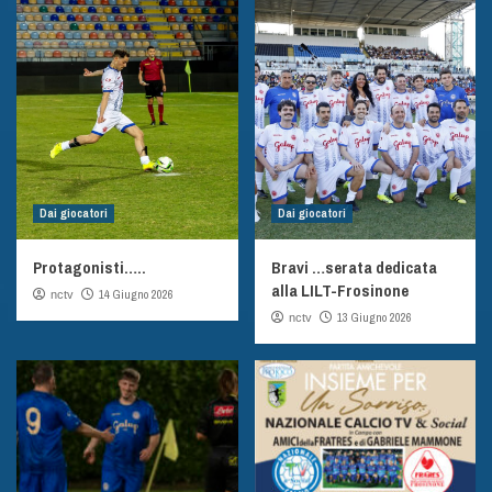
Dai giocatori
Dai giocatori
Protagonisti…..
Bravi …serata dedicata
alla LILT-Frosinone
14 Giugno 2026
nctv
13 Giugno 2026
nctv