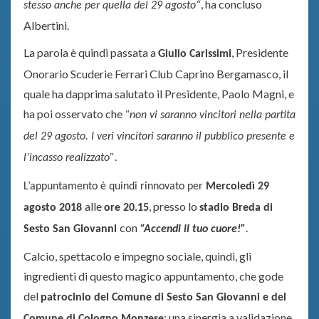
, ha concluso
stesso anche per quella del 29 agosto
“
Albertini.
La parola è quindi passata a
, Presidente
Giulio Carissimi
Onorario Scuderie Ferrari Club Caprino Bergamasco, il
quale ha dapprima salutato il Presidente, Paolo Magni, e
ha poi osservato che
“non vi sarann
o vincitori nella
partita
del 29 agosto. I veri vincitori saranno il pubblico presente e
.
l’incasso realizzato”
L’appuntamento è quindi rinnovato per
Mercoledì 29
alle
, presso lo
agosto 2018
ore 20.15
stadio Breda di
con
.
Sesto San Giovanni
“Accendi il tuo cuore!”
Calcio, spettacolo e impegno sociale, quindi, gli
ingredienti di questo magico appuntamento, che gode
del
patrocinio del Comune di Sesto San Giovanni e del
: una sinergia a validazione
Comune di Cologno Monzese