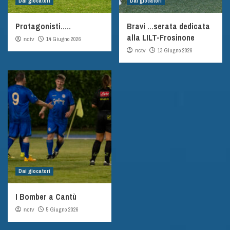
Dai giocatori
Dai giocatori
Protagonisti…..
Bravi …serata dedicata
alla LILT-Frosinone
14 Giugno 2026
nctv
13 Giugno 2026
nctv
Dai giocatori
I Bomber a Cantù
5 Giugno 2026
nctv