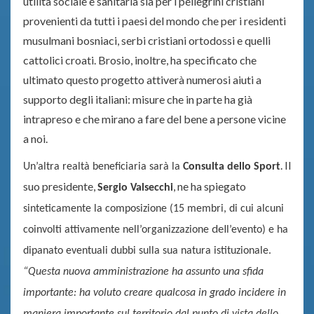
utilità sociale e sanitaria sia per i pellegrini cristiani
provenienti da tutti i paesi del mondo che per i residenti
musulmani bosniaci, serbi cristiani ortodossi e quelli
cattolici croati. Brosio, inoltre, ha specificato che
ultimato questo progetto attiverà numerosi aiuti a
supporto degli italiani: misure che in parte ha già
intrapreso e che mirano a fare del bene a persone vicine
a noi.
. Il
Un’altra realtà beneficiaria sarà la
Consulta dello Sport
suo presidente,
, ne ha spiegato
Sergio Valsecchi
sinteticamente la composizione (15 membri, di cui alcuni
del
coinvolti attivamente nell’organizzazione
l’evento) e ha
dipanato eventuali dubbi sulla sua natura istituzionale.
“Questa nuova amministrazione ha
assunto una sfida
importante: ha voluto creare qualcosa in grado incidere in
maniera importante sul territorio
dal punto di vista dello