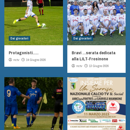
Dai giocatori
Dai giocatori
Protagonisti…..
Bravi …serata dedicata
alla LILT-Frosinone
14 Giugno 2026
nctv
13 Giugno 2026
nctv